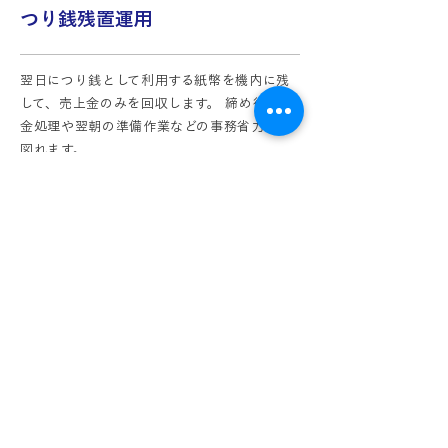
つり銭残置運用
翌日につり銭として利用する紙幣を機内に残
して、売上金のみを回収します。 締め後の現
金処理や翌朝の準備作業などの事務省力化が
図れます。
- 製品スペック